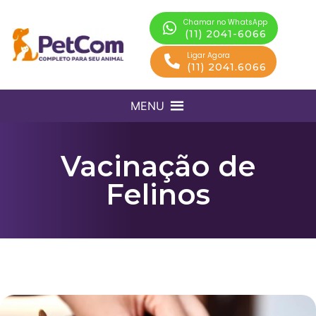
Chamar no WhatsApp
(11) 2041-6066
Ligar Agora
(11) 2041.6066
MENU
Vacinação de
Felinos